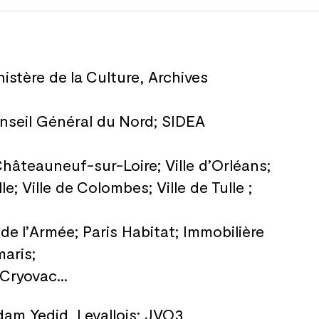
nistère de
la
Culture, Archives
nseil Général du
Nord; SIDEA
hâteauneuf-sur-Loire; Ville d’Orléans;
e; Ville de
Colombes; Ville de
Tulle ;
 de
l’Armée; Paris Habitat; Immobilière
aris;
Cryovac...
dam Yedid, Levallois; JVO3,