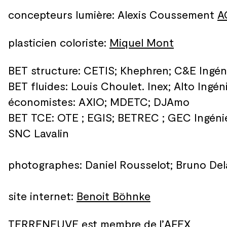
concepteurs lumière: Alexis Coussement
A
plasticien coloriste:
Miquel Mont
BET structure: CETIS; Khephren; C&E Ingéni
BET fluides: Louis Choulet. Inex; Alto Ingén
économistes: AXIO; MDETC; DJAmo
BET TCE: OTE ; EGIS; BETREC ; GEC Ingénier
SNC Lavalin
photographes: Daniel Rousselot; Bruno De
site internet:
Benoit Böhnke
TERRENEUVE est membre de
l’
AFEX