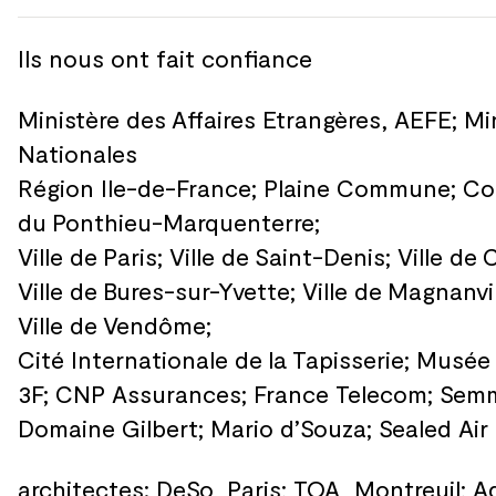
Ils nous ont fait confiance
Ministère des
Affaires Etrangères, AEFE; Mi
Nationales
Région Ile-de-France; Plaine Commune; Co
du
Ponthieu-Marquenterre;
Ville de
Paris; Ville de
Saint-Denis; Ville de
C
Ville de
Bures-sur-Yvette; Ville de
Magnanvill
Ville de
Vendôme;
Cité Internationale de
la
Tapisserie; Musée
3F; CNP Assurances; France Telecom; Semm
Domaine Gilbert; Mario d’Souza; Sealed Air 
architectes:
DeSo
, Paris;
TOA
, Montreuil; A