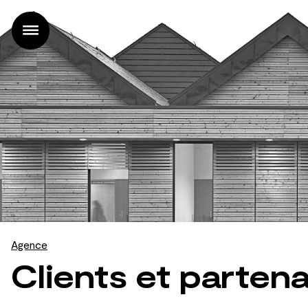
Accueil
Projets
Agence
Actualités
Contact
FR |
EN
Agence
Clients et partena