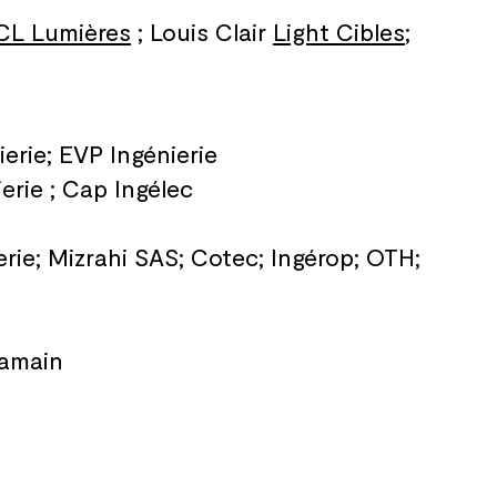
CL Lumières
; Louis Clair
Light Cibles
;
erie; EVP Ingénierie
ierie ; Cap Ingélec
ie; Mizrahi SAS; Cotec; Ingérop; OTH;
lamain